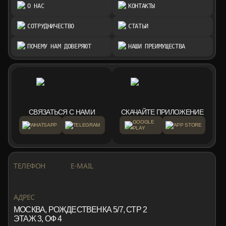
О НАС
КОНТАКТЫ
СОТРУДНИЧЕСТВО
СТАТЬИ
ПОЧЕМУ НАМ ДОВЕРЯЮТ
НАШИ ПРЕИМУЩЕСТВА
СВЯЗАТЬСЯ С НАМИ
СКАЧАЙТЕ ПРИЛОЖЕНИЕ
GOOGLE
WHATSAPP
TELEGRAM
APP STORE
PLAY
+7 999 553 87 27
INFO@ROTORMINE.RU
ТЕЛЕФОН
E-MAIL
+7 999 553 87 27
INFO@ROTORMINE.RU
АДРЕС
МОСКВА, РОЖДЕСТВЕНКА 5/7, СТР 2
ЭТАЖ 3, ОФ 4