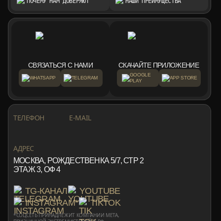
ПОЧЕМУ НАМ ДОВЕРЯЮТ
НАШИ ПРЕИМУЩЕСТВА
СВЯЗАТЬСЯ С НАМИ
СКАЧАЙТЕ ПРИЛОЖЕНИЕ
GOOGLE
WHATSAPP
TELEGRAM
APP STORE
PLAY
+7 999 553 87 27
INFO@ROTORMINE.RU
ТЕЛЕФОН
E-MAIL
+7 999 553 87 27
INFO@ROTORMINE.RU
АДРЕС
МОСКВА, РОЖДЕСТВЕНКА 5/7, СТР 2
ЭТАЖ 3, ОФ 4
TG-КАНАЛ
YOUTUBE
INSTAGRAM*
TIKTOK
*СОЦСЕТЬ ПРИНАДЛЕЖИТ КОМПАНИИ META,